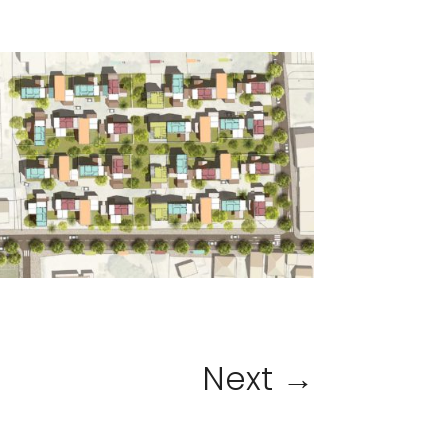
Next
→