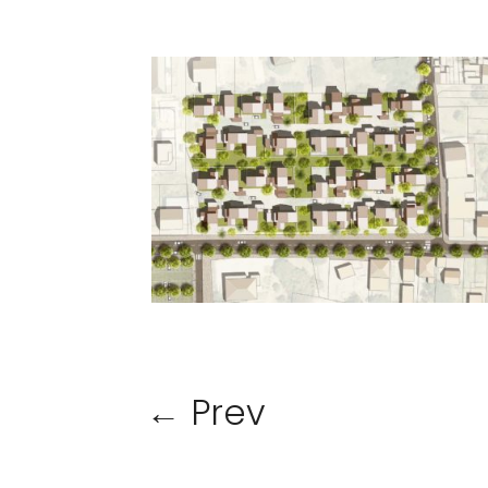
←
Prev