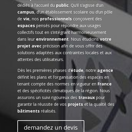
dédiés à l’accueil du
public
. Qu’il s’agisse d’un
campus
, d’un établissement scolaire ou d’un pôle
de
vie
, nos
professionnels
conçoivent des
espaces
pensés pour répondre aux usages
collectifs tout en s’intégrant harmonieusement
dans leur
environnement
. Nous étudions
votre
projet avec
précision afin de vous offrir des
solutions adaptées aux contraintes locales et aux
attentes des utilisateurs.
Dès les premières phases d’
étude
, notre
agence
définit les plans et l’organisation des espaces en
tenant compte des normes en vigueur en
France
et des spécificités climatiques de la région. Nous
assurons un suivi rigoureux des
travaux
pour
garantir la réussite de vos
projets
et la qualité des
bâtiments
réalisés.
demandez un devis