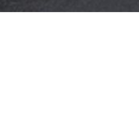
AU SUJET DE NOTRE COMPAGNIE
A5 Architectes, spécialiste des
établissements d’accueil
collectif en Guadeloupe
Notre cabinet d’architecture accompagne les acteurs
publics et privés dans la
conception
et la
construction de bâtiments
dédiés à l’accueil collectif.
Notre
agence d’architecture
intervient dans
différentes communes pour proposer des solutions
adaptées aux enjeux locaux, qu’il s’agisse de structures