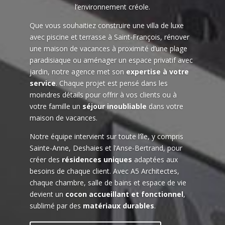
l’environnement créole.
Que vous souhaitiez construire une villa de luxe
avec piscine et terrasse à Saint-François, rénover
une maison de vacances à proximité d’une plage
paradisiaque ou aménager un espace privatif avec
jardin, notre agence met son
expertise à votre
service
. Chaque projet est pensé dans les
moindres détails pour offrir à vos clients ou à
votre famille un
séjour inoubliable
dans votre
maison de vacances.
Notre équipe intervient sur toute l’île, y compris
Sainte-Anne, Deshaies et l’Anse-Bertrand, pour
créer des
résidences uniques
adaptées aux
besoins de chaque client. Avec A5 Architectes,
chaque chambre, salle de bains et espace de vie
devient un
cocon accueillant et fonctionnel
,
sublimé par des
matériaux durables
.