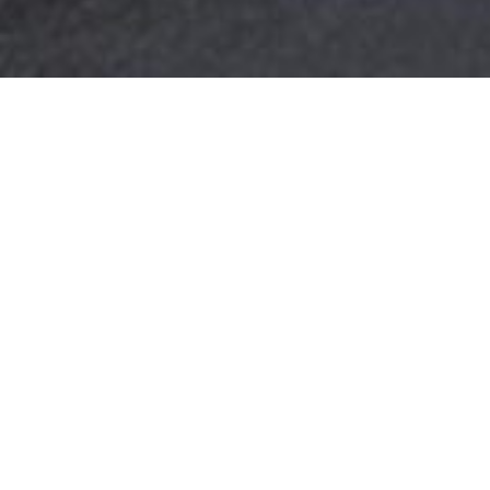
AU SUJET DE NOTRE COMPAGNIE
Créez votre maison de
vacances sur-mesure avec A5
Architectes
A5 Architectes, agence d’architecture renommée en
Guadeloupe, conçoit des
maisons de vacances
uniques
adaptées aux paysages et aux envies de ses
clients. Basée à Pointe-à-Pitre, notre équipe transforme